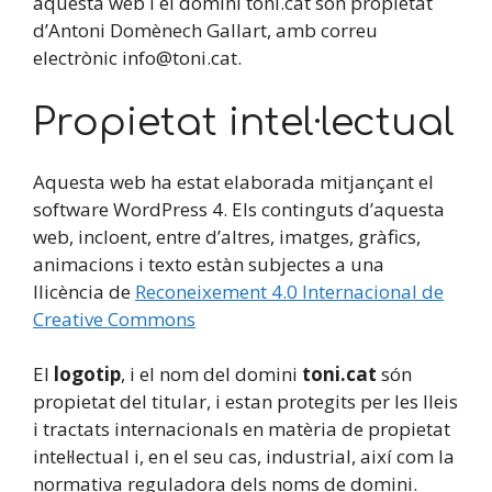
aquesta web i el domini toni.cat són propietat
d’Antoni Domènech Gallart, amb correu
electrònic info@toni.cat.
Propietat intel·lectual
Aquesta web ha estat elaborada mitjançant el
software WordPress 4. Els continguts d’aquesta
web, incloent, entre d’altres, imatges, gràfics,
animacions i texto estàn subjectes a una
llicència de
Reconeixement 4.0 Internacional de
Creative Commons
El
logotip
, i el nom del domini
toni.cat
són
propietat del titular, i estan protegits per les lleis
i tractats internacionals en matèria de propietat
intel·lectual i, en el seu cas, industrial, així com la
normativa reguladora dels noms de domini.