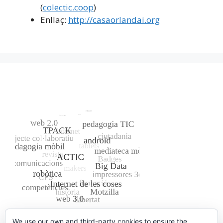
(
colectic.coop
)
Enllaç:
http://casaorlandai.org
We use our own and third-party cookies to ensure the